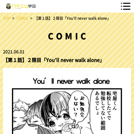
TOP
COMIC
【第１話】２限目「You’ll never walk alone」
COMIC
2021.06.01
【第１話】２限目「You’ll never walk alone」